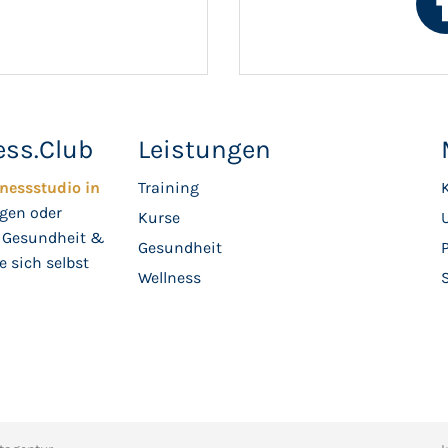
ess.Club
Leistungen
tnessstudio in
Training
K
ngen oder
Kurse
e, Gesundheit &
Gesundheit
e sich selbst
Wellness