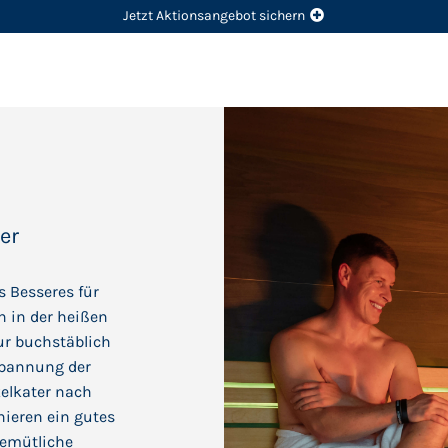
Jetzt Aktionsangebot sichern
er
s Besseres für
n in der heißen
r buchstäblich
spannung der
elkater nach
ieren ein gutes
gemütliche