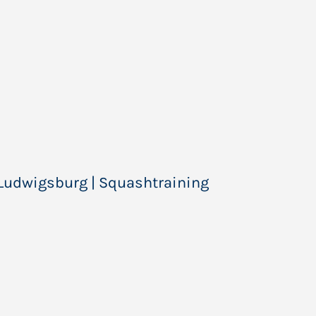
s Ludwigsburg
|
Squashtraining