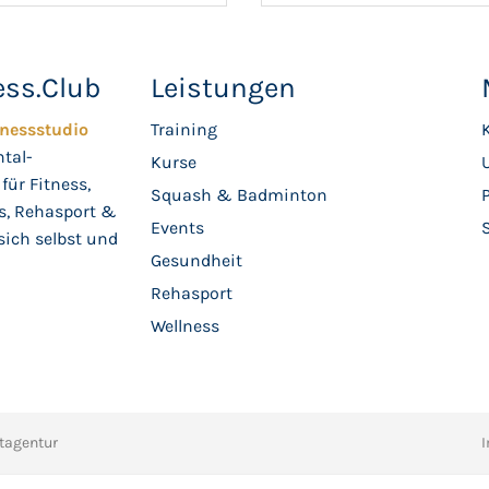
ess.Club
Leistungen
tnessstudio
Training
K
ntal-
Kurse
für Fitness,
Squash & Badminton
s, Rehasport &
Events
sich selbst und
Gesundheit
Rehasport
Wellness
tagentur