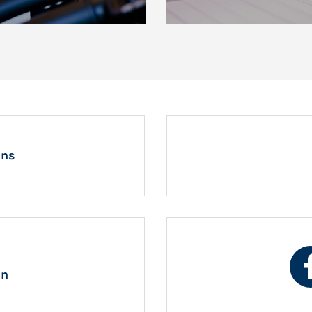
uns
en