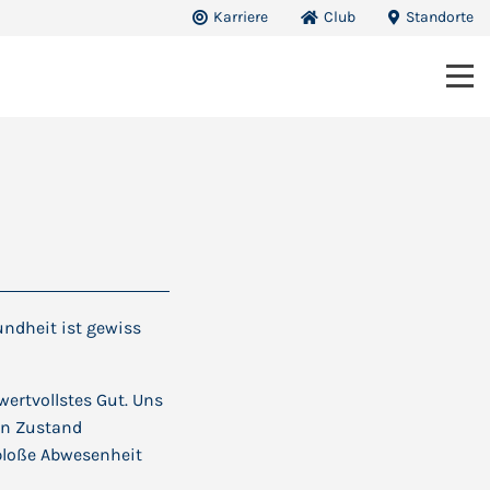
Karriere
Club
Standorte
ndheit ist gewiss
wertvollstes Gut. Uns
ein Zustand
bloße Abwesenheit